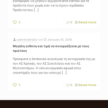
κατάφεραν να χτίσουν ισχυρά brand names για τα
προϊόντα τους χωρίς καν να το έχουν σχεδιάσει.
Προϊόντα που
[…]
0
0
Read more
administrator
on
January 15, 2019
Μεγάλη ευθύνη και τιμή να συνεργάζεσαι με τους
πρώτους
Πρόσφατα η Simbiosis ανανέωσε τη συνεργασία της με
τον ΑΣ Κριτσάς, τον ΑΣ Συκολόγου και τον ΑΣ
Μυλοποτάμου. Η νέα συνεργασία αφορά στην
υποστήριξη τους για την επιτυχή
[…]
0
0
Read more